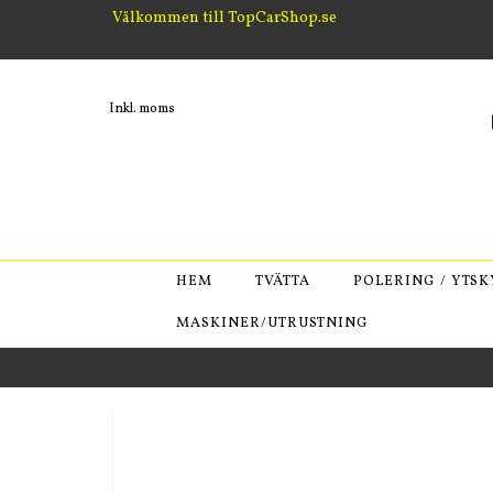
Välkommen till TopCarShop.se
Inkl. moms
HEM
TVÄTTA
POLERING / YTS
MASKINER/UTRUSTNING