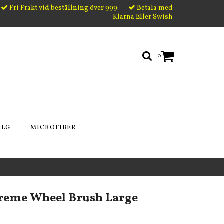
Fri Frakt vid beställning över 999:-
Betala med
Klarna Eller Swish
0
ÄLG
MICROFIBER
reme Wheel Brush Large