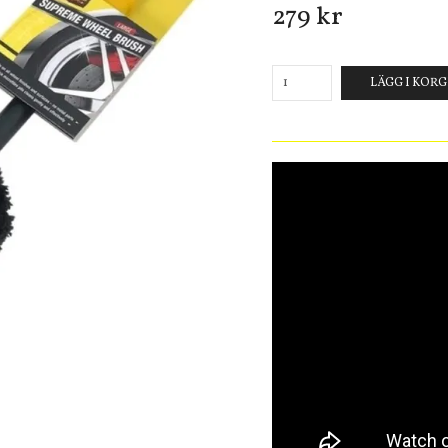
279 kr
LÄGG I KOR