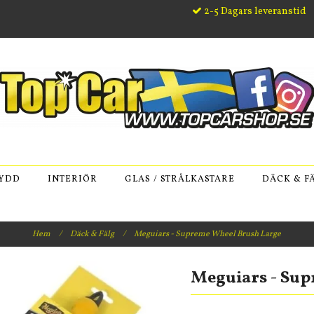
2-5 Dagars leveranstid
KYDD
INTERIÖR
GLAS / STRÅLKASTARE
DÄCK & F
Hem
/
Däck & Fälg
/
Meguiars - Supreme Wheel Brush Large
Meguiars - Sup