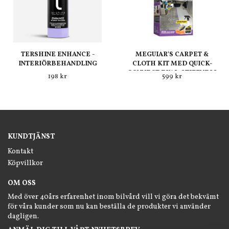
TERSHINE ENHANCE -
MEGUIAR'S CARPET &
INTERIÖRBEHANDLING
CLOTH KIT MED QUICK-
CONNECT DUAL-STIFFNESS
198 kr
599 kr
BORSTHUVUD
KUNDTJÄNST
Kontakt
Köpvillkor
OM OSS
Med över 40års erfarenhet inom bilvård vill vi göra det bekvämt
för våra kunder som nu kan beställa de produkter vi använder
dagligen.