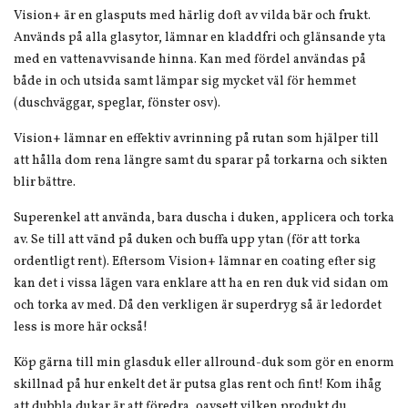
Vision+ är en glasputs med härlig doft av vilda bär och frukt.
Används på alla glasytor, lämnar en kladdfri och glänsande yta
med en vattenavvisande hinna. Kan med fördel användas på
både in och utsida samt lämpar sig mycket väl för hemmet
(duschväggar, speglar, fönster osv).
Vision+ lämnar en effektiv avrinning på rutan som hjälper till
att hålla dom rena längre samt du sparar på torkarna och sikten
blir bättre.
Superenkel att använda, bara duscha i duken, applicera och torka
av. Se till att vänd på duken och buffa upp ytan (för att torka
ordentligt rent). Eftersom Vision+ lämnar en coating efter sig
kan det i vissa lägen vara enklare att ha en ren duk vid sidan om
och torka av med. Då den verkligen är superdryg så är ledordet
less is more här också!
Köp gärna till min glasduk eller allround-duk som gör en enorm
skillnad på hur enkelt det är putsa glas rent och fint!
Kom ihåg
att dubbla dukar är att föredra, oavsett vilken produkt du