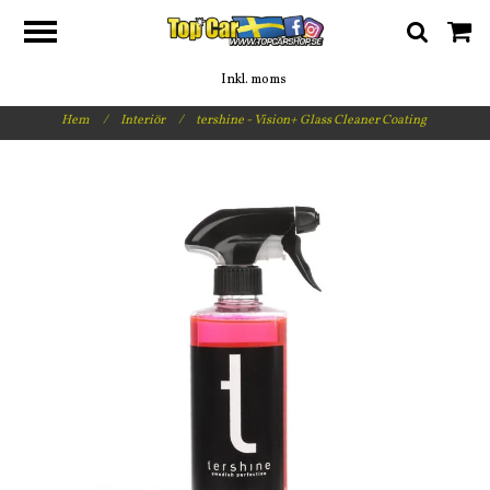
Inkl. moms
Hem
/
Interiör
/
tershine - Vision+ Glass Cleaner Coating