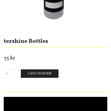
tershine Bottles
35 kr
LÄGG I KORGEN