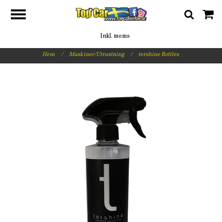
Inkl. moms
Hem
/
Maskiner/Utrustning
/
tershine Bottles