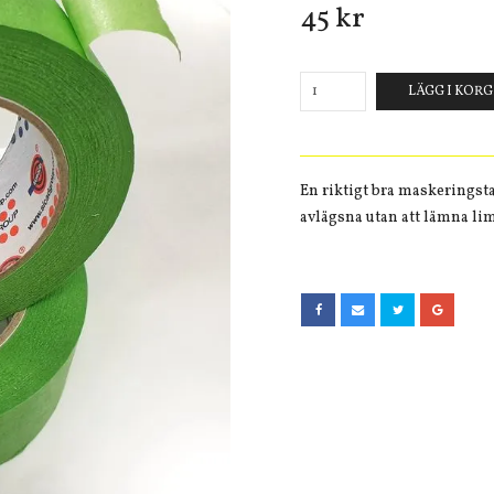
45 kr
LÄGG I KOR
En riktigt bra maskeringsta
avlägsna utan att lämna lim