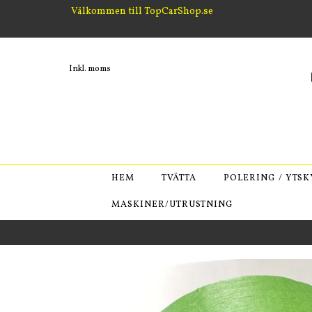
Välkommen till TopCarShop.se
Inkl. moms
HEM
TVÄTTA
POLERING / YTS
MASKINER/UTRUSTNING