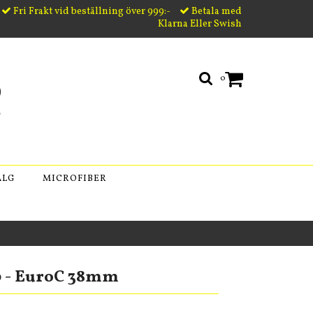
Fri Frakt vid beställning över 999:-
Betala med
Klarna Eller Swish
0
ÄLG
MICROFIBER
p - EuroC 38mm