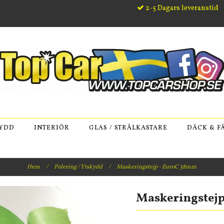
2-5 Dagars leveranstid
KYDD
INTERIÖR
GLAS / STRÅLKASTARE
DÄCK & F
Hem
/
Polering / Ytskydd
/
Maskeringstejp - EuroC 38mm
Maskeringstej