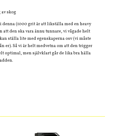
g av skog
 i denna (1000 grit är att likställa med en heavy
an att den ska vara ännu tunnare, vi vågade helt
a kan ställa lite med egenskaperna osv (vi måste
ån er). Så vi är helt medvetna om att den trigger
lt optimal, men självklart går de lika bra hälla
padden.