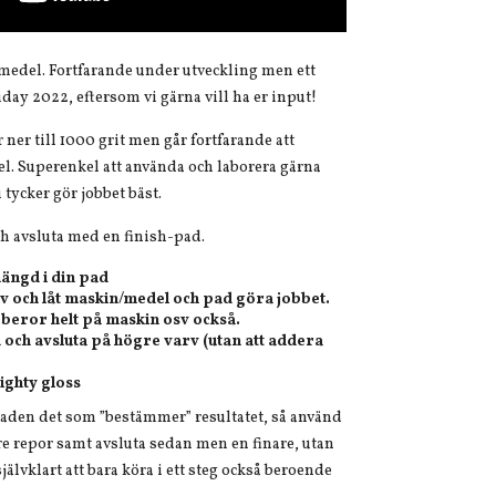
rmedel. Fortfarande under utveckling men ett
iday 2022, eftersom vi gärna vill ha er input!
 ner till 1000 grit men går fortfarande att
el. Superenkel att använda och laborera gärna
tycker gör jobbet bäst.
h avsluta med en finish-pad.
mängd i din pad
v och låt maskin/medel och pad göra jobbet.
 beror helt på maskin osv också.
ad och avsluta på högre varv (utan att addera
mighty gloss
paden det som ”bestämmer” resultatet, så använd
vre repor samt avsluta sedan men en finare, utan
älvklart att bara köra i ett steg också beroende