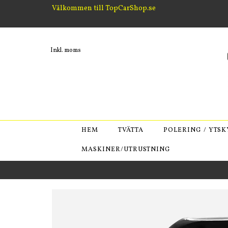
Välkommen till TopCarShop.se
Inkl. moms
HEM
TVÄTTA
POLERING / YTS
MASKINER/UTRUSTNING