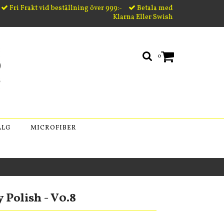
Fri Frakt vid beställning över 999:-
Betala med
Klarna Eller Swish
0
ÄLG
MICROFIBER
 Polish - V0.8