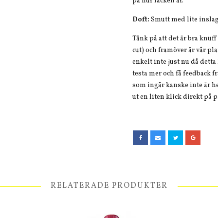
på hur lacken är.
Doft:
Smutt
med lite insla
Tänk på att det är bra knuff
cut) och framöver är vår pl
enkelt inte just nu då dett
testa mer och få feedback fr
som ingår kanske inte är he
ut en liten klick direkt på 
RELATERADE PRODUKTER