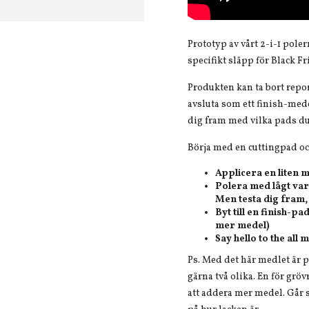
Prototyp av vårt 2-i-1 pole
specifikt släpp för Black Fr
Produkten kan ta bort repor
avsluta som ett finish-med
dig fram med vilka pads du 
Börja med en cuttingpad oc
Applicera en liten 
Polera med lågt var
Men testa dig fram,
Byt till en finish-p
mer medel)
Say hello to the all 
Ps. Med det här medlet är 
gärna två olika. En för grö
att addera mer medel. Går sj