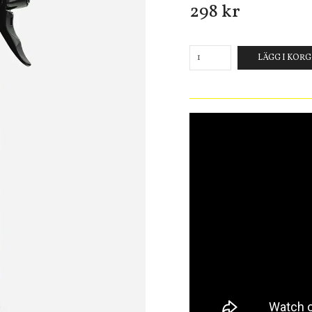
298 kr
LÄGG I KOR