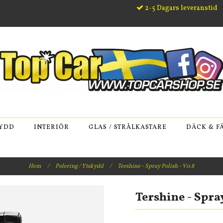
2-5 Dagars leveranstid
KYDD
INTERIÖR
GLAS / STRÅLKASTARE
DÄCK & F
Hem
/
Polering / Ytskydd
/
Tershine - Spray Polish - V0.8
Tershine - Spray