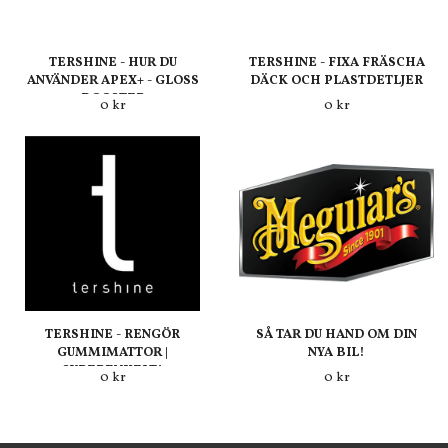
TERSHINE - HUR DU
TERSHINE - FIXA FRÄSCHA
ANVÄNDER APEX+ - GLOSS
DÄCK OCH PLASTDETLJER
BOOSTER
0 kr
0 kr
TERSHINE - RENGÖR
SÅ TAR DU HAND OM DIN
GUMMIMATTOR |
NYA BIL!
SUPERENKELT!
0 kr
0 kr