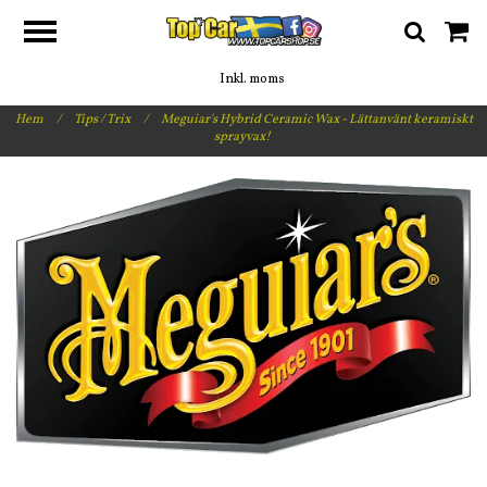
Inkl. moms
Hem
/
Tips / Trix
/
Meguiar's Hybrid Ceramic Wax - Lättanvänt keramiskt
sprayvax!