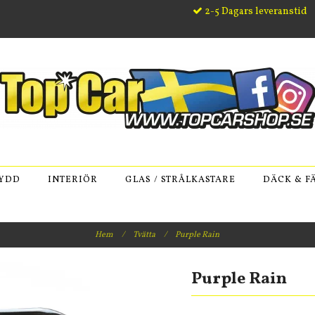
2-5 Dagars leveranstid
KYDD
INTERIÖR
GLAS / STRÅLKASTARE
DÄCK & F
Hem
/
Tvätta
/
Purple Rain
Purple Rain