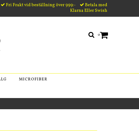
Fri Frakt vid beställning över 999:-
Betala med
Klarna Eller Swish
0
ÄLG
MICROFIBER