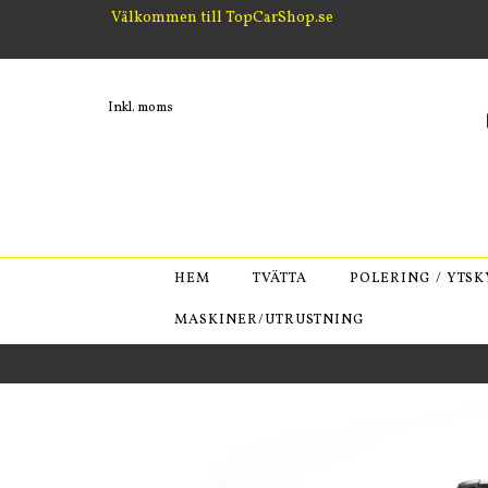
Välkommen till TopCarShop.se
Inkl. moms
HEM
TVÄTTA
POLERING / YTS
MASKINER/UTRUSTNING