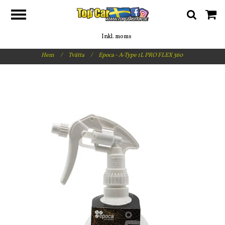
Inkl. moms
Hem
/
Tvätta
/
Epoca - A-Type 1L PRO FLEX 360