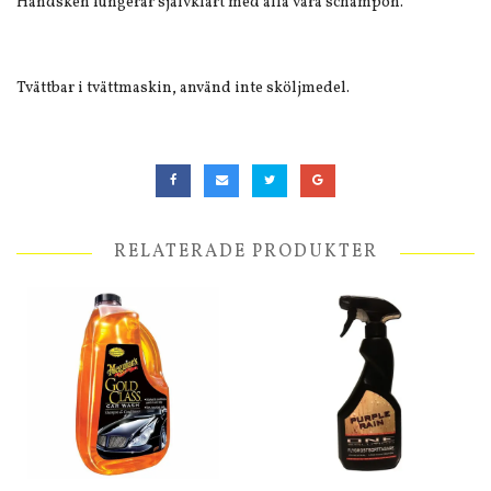
Handsken fungerar självklart med alla våra schampon.
Tvättbar i tvättmaskin, använd inte sköljmedel.
RELATERADE PRODUKTER