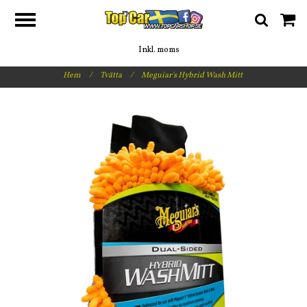
Inkl. moms
Hem
/
Tvätta
/
Meguiar's Hybrid Wash Mitt