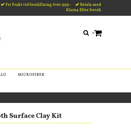
Fri Frakt vid beställning över 999:-
Betala med
Klarna Eller Swish
0
ÄLG
MICROFIBER
h Surface Clay Kit