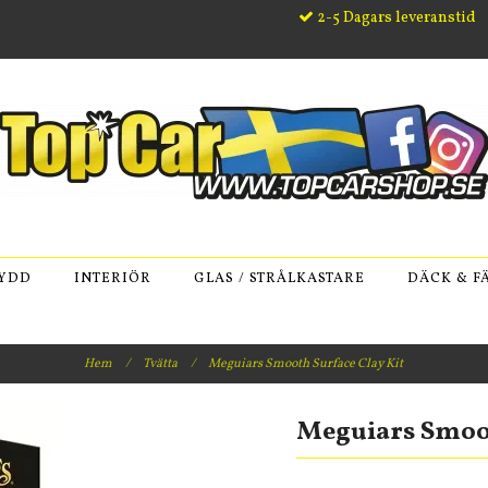
2-5 Dagars leveranstid
KYDD
INTERIÖR
GLAS / STRÅLKASTARE
DÄCK & F
Hem
/
Tvätta
/
Meguiars Smooth Surface Clay Kit
Meguiars Smoot