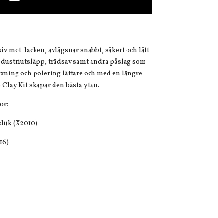
siv mot lacken, avlägsnar snabbt, säkert och lätt
ndustriutsläpp, trädsav samt andra påslag som
vaxning och polering lättare och med en längre
 Clay Kit skapar den bästa ytan.
or:
duk (X2010)
16)