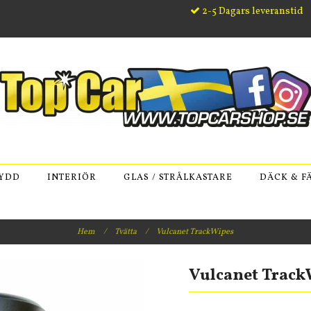
2-5 Dagars leveranstid
KYDD
INTERIÖR
GLAS / STRÅLKASTARE
DÄCK & F
Hem
/
Tvätta
/
Vulcanet TrackWipes
Vulcanet Track