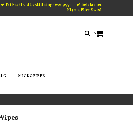
Fri Frakt vid beställning över 999:-
Betala med
Klarna Eller Swish
0
ÄLG
MICROFIBER
Wipes