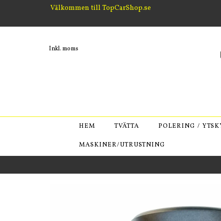
Välkommen till TopCarShop.se
Inkl. moms
HEM
TVÄTTA
POLERING / YTS
MASKINER/UTRUSTNING