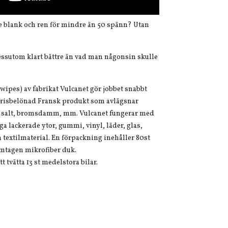
e blank och ren för mindre än 50 spänn? Utan
 Dessutom klart bättre än vad man någonsin skulle
wipes) av fabrikat Vulcanet gör jobbet snabbt
 prisbelönad Fransk produkt som avlägsnar
ts, salt, bromsdamm, mm. Vulcanet fungerar med
ga lackerade ytor, gummi, vinyl, läder, glas,
a textilmaterial. En förpackning inehåller 80st
amtagen mikrofiber duk.
t tvätta 13 st medelstora bilar.