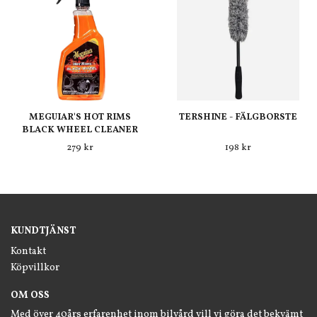
MEGUIAR'S HOT RIMS
TERSHINE - FÄLGBORSTE
BLACK WHEEL CLEANER
279 kr
198 kr
KUNDTJÄNST
Kontakt
Köpvillkor
OM OSS
Med över 40års erfarenhet inom bilvård vill vi göra det bekvämt