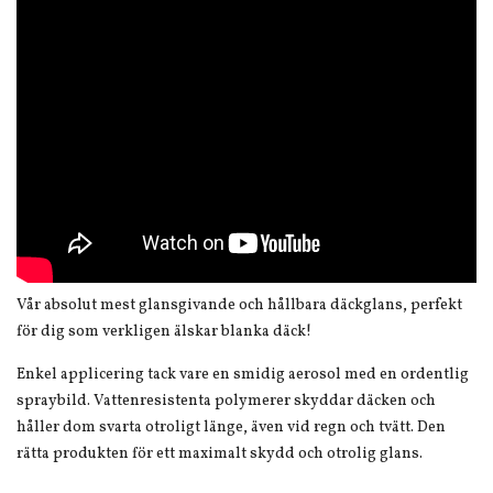
Vår absolut mest glansgivande och hållbara däckglans, perfekt
för dig som verkligen älskar blanka däck!
Enkel applicering tack vare en smidig aerosol med en ordentlig
spraybild. Vattenresistenta polymerer skyddar däcken och
håller dom svarta otroligt länge, även vid regn och tvätt. Den
rätta produkten för ett maximalt skydd och otrolig glans.