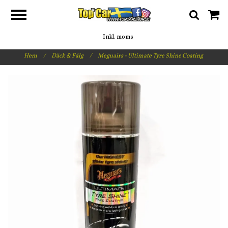
Inkl. moms
Hem
/
Däck & Fälg
/
Meguairs - Ultimate Tyre Shine Coating