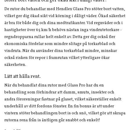
Stöter bort vatten och ger ökad sikt i dåligt väder!
De rutor du behandlar med Hendlex Glass Pro stöter bort vatten,
vilket ger dig ökad sikt vid körning i dåligt väder. Ökad säkerhet
är bra för både dig och dina medtrafikanter. Vid regnväder och i
hastigheter över 65 km/h behövs nästan inga vindrutetorkare -
regndropparna rullar helt enkelt av. Detta ger dig också fler
ekonomiska fördelar som mindre slitage på torkarblad och
vindruta. När du använder dina torkarblad mindre, minskar
också risken för repor i framrutan vilket ytterligare ökar
säkerheten.
Lätt att hålla rent.
När du behandlat dina rutor med Glass Pro har du en
behandling som förhindrar att damm, smuts, insekter och
andra föroreningar fastnar på glaset, vilket säkerställer enkelt
underhåll av ditt fordons fönster. En fin bonus är att under
vintern stöter behandlingen bort is och snö, vilket gör att skrapa
rutorna rena från is äntligen går snabbt och enkelt!