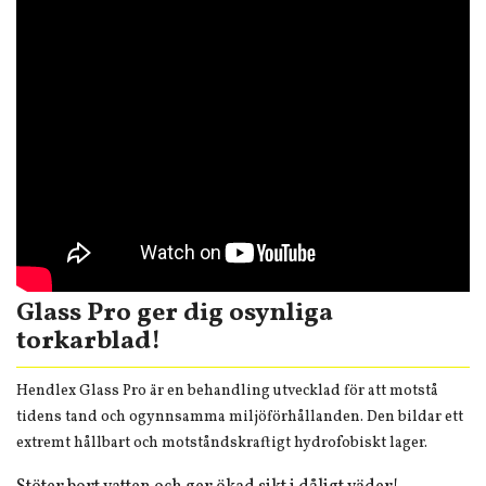
Glass Pro ger dig osynliga
torkarblad!
Hendlex Glass Pro är en behandling utvecklad för att motstå
tidens tand och ogynnsamma miljöförhållanden. Den bildar ett
extremt hållbart och motståndskraftigt hydrofobiskt lager.