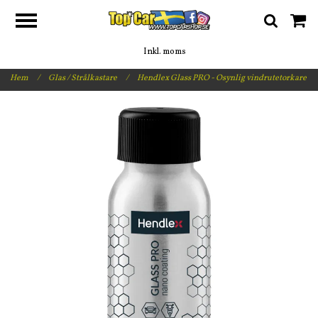
Inkl. moms
Hem
/
Glas / Strålkastare
/
Hendlex Glass PRO - Osynlig vindrutetorkare