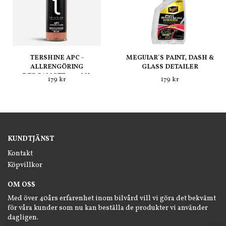
TERSHINE APC -
MEGUIAR´S PAINT, DASH &
ALLRENGÖRING
GLASS DETAILER
BERGAMOTT 500 ML
179 kr
179 kr
KUNDTJÄNST
Kontakt
Köpvillkor
OM OSS
Med över 40års erfarenhet inom bilvård vill vi göra det bekvämt
för våra kunder som nu kan beställa de produkter vi använder
dagligen.