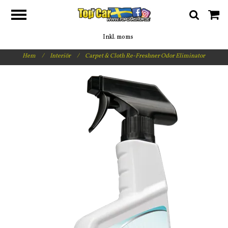
Inkl. moms
Hem
/
Interiör
/
Carpet & Cloth Re-Freshner Odor Eliminator