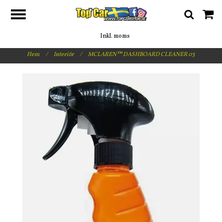
Inkl. moms
Hem
/
Interiör
/
MCLAREN™ DASHBOARD CLEANER 03