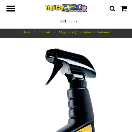
Inkl. moms
Hem
/
Interiör
/
Meguiars Quick Interior Detailer