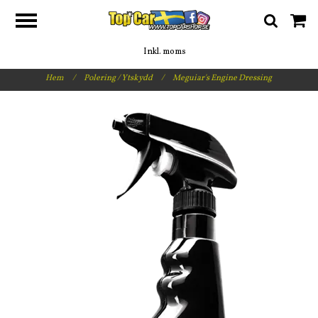
Inkl. moms
Hem
/
Polering / Ytskydd
/
Meguiar's Engine Dressing